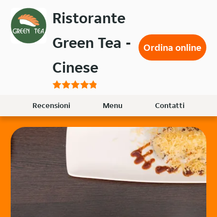
Passa
Ristorante
al
contenuto
Green Tea -
principale
Ordina online
Cinese
Recensioni
Menu
Contatti